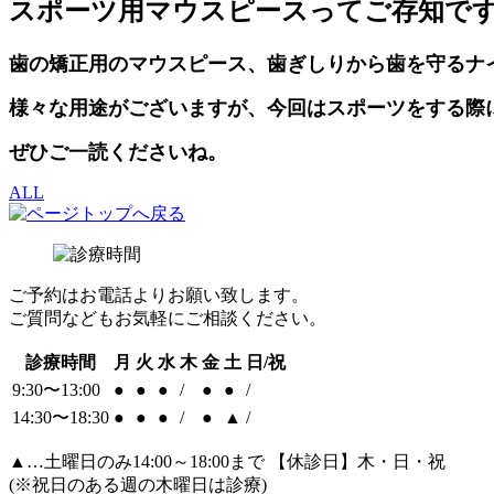
スポーツ用マウスピースってご存知で
歯の矯正用のマウスピース、歯ぎしりから歯を守るナ
様々な用途がございますが、今回はスポーツをする際
ぜひご一読くださいね。
ALL
ご予約はお電話よりお願い致します。
ご質問などもお気軽にご相談ください。
診療時間
月
火
水
木
金
土
日/祝
9:30〜13:00
●
●
●
/
●
●
/
14:30〜18:30
●
●
●
/
●
▲
/
▲
…土曜日のみ14:00～18:00まで 【休診日】木・日・祝
(※祝日のある週の木曜日は診療)