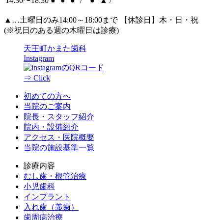
14:30〜18:30
●
●
●
/
●
▲
/
▲
…土曜日のみ14:00～18:00まで 【休診日】木・日・祝
(※祝日のある週の木曜日は診療)
天王町かまた歯科
Instagram
⇒ Click
初めての方へ
当院のご案内
院長・スタッフ紹介
院内・設備紹介
アクセス・医院概要
当院の施設基準一覧
診療内容
むし歯・根管治療
小児歯科
インプラント
入れ歯（義歯）
歯周病治療