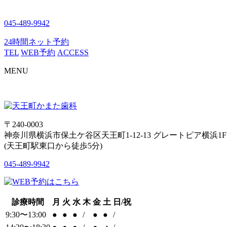
045-489-9942
24時間ネット予約
TEL
WEB予約
ACCESS
MENU
〒240-0003
神奈川県横浜市保土ケ谷区天王町1-12-13 グレートピア横浜1F
(天王町駅東口から徒歩5分)
045-489-9942
診療時間
月
火
水
木
金
土
日/祝
9:30〜13:00
●
●
●
/
●
●
/