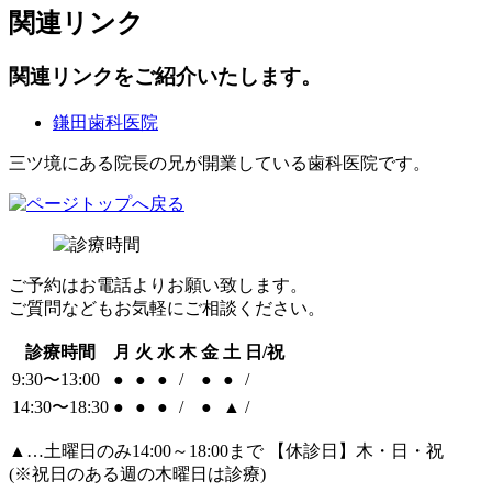
関連リンク
関連リンクをご紹介いたします。
鎌田歯科医院
三ツ境にある院長の兄が開業している歯科医院です。
ご予約はお電話よりお願い致します。
ご質問などもお気軽にご相談ください。
診療時間
月
火
水
木
金
土
日/祝
9:30〜13:00
●
●
●
/
●
●
/
14:30〜18:30
●
●
●
/
●
▲
/
▲
…土曜日のみ14:00～18:00まで 【休診日】木・日・祝
(※祝日のある週の木曜日は診療)