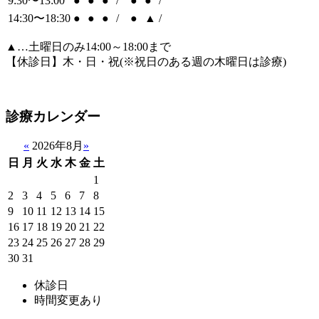
9:30〜13:00
●
●
●
/
●
●
/
14:30〜18:30
●
●
●
/
●
▲
/
▲
…土曜日のみ14:00～18:00まで
【休診日】木・日・祝(※祝日のある週の木曜日は診療)
診療カレンダー
«
2026年8月
»
日
月
火
水
木
金
土
1
2
3
4
5
6
7
8
9
10
11
12
13
14
15
16
17
18
19
20
21
22
23
24
25
26
27
28
29
30
31
休診日
時間変更あり