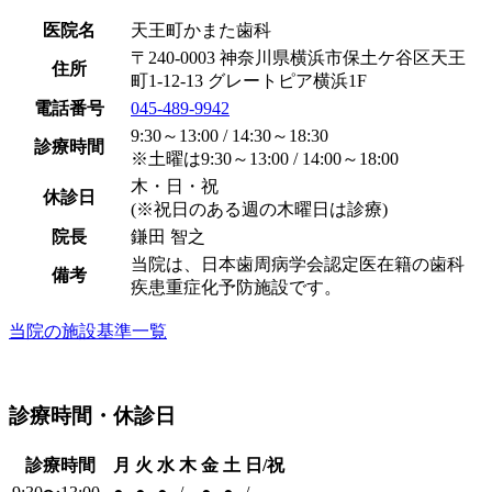
医院名
天王町かまた歯科
〒240-0003 神奈川県横浜市保土ケ谷区天王
住所
町1-12-13 グレートピア横浜1F
電話番号
045-489-9942
9:30～13:00 / 14:30～18:30
診療時間
※土曜は9:30～13:00 / 14:00～18:00
木・日・祝
休診日
(※祝日のある週の木曜日は診療)
院長
鎌田 智之
当院は、日本歯周病学会認定医在籍の歯科
備考
疾患重症化予防施設です。
当院の施設基準一覧
診療時間・休診日
診療時間
月
火
水
木
金
土
日/祝