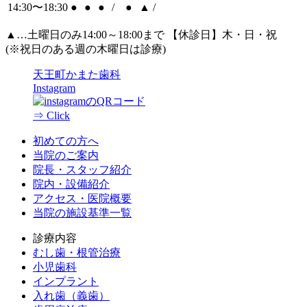
14:30〜18:30
●
●
●
/
●
▲
/
▲
…土曜日のみ14:00～18:00まで 【休診日】木・日・祝
(※祝日のある週の木曜日は診療)
天王町かまた歯科
Instagram
⇒ Click
初めての方へ
当院のご案内
院長・スタッフ紹介
院内・設備紹介
アクセス・医院概要
当院の施設基準一覧
診療内容
むし歯・根管治療
小児歯科
インプラント
入れ歯（義歯）