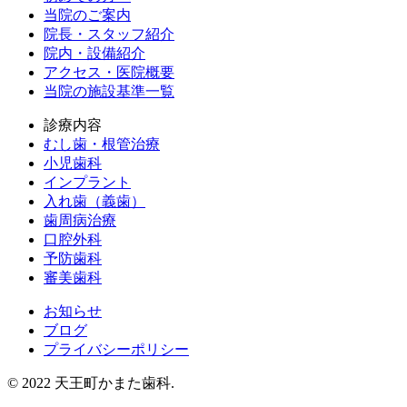
当院のご案内
院長・スタッフ紹介
院内・設備紹介
アクセス・医院概要
当院の施設基準一覧
診療内容
むし歯・根管治療
小児歯科
インプラント
入れ歯（義歯）
歯周病治療
口腔外科
予防歯科
審美歯科
お知らせ
ブログ
プライバシーポリシー
© 2022 天王町かまた歯科.