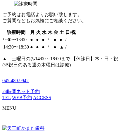
ご予約はお電話よりお願い致します。
ご質問などもお気軽にご相談ください。
診療時間
月
火
水
木
金
土
日/祝
9:30〜13:00
●
●
●
/
●
●
/
14:30〜18:30
●
●
●
/
●
▲
/
▲
…土曜日のみ14:00～18:00まで 【休診日】木・日・祝
(※祝日のある週の木曜日は診療)
045-489-9942
24時間ネット予約
TEL
WEB予約
ACCESS
MENU