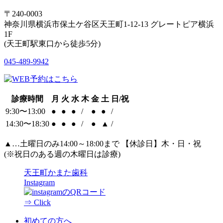
〒240-0003
神奈川県横浜市保土ケ谷区天王町1-12-13 グレートピア横浜
1F
(天王町駅東口から徒歩5分)
045-489-9942
診療時間
月
火
水
木
金
土
日/祝
9:30〜13:00
●
●
●
/
●
●
/
14:30〜18:30
●
●
●
/
●
▲
/
▲
…土曜日のみ14:00～18:00まで 【休診日】木・日・祝
(※祝日のある週の木曜日は診療)
天王町かまた歯科
Instagram
⇒ Click
初めての方へ