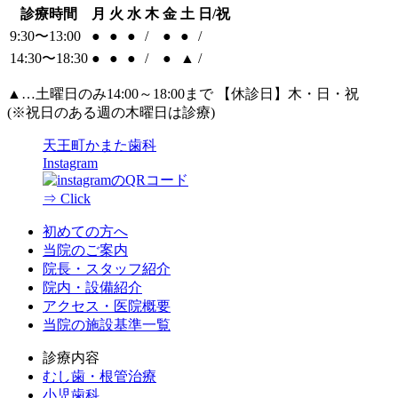
診療時間
月
火
水
木
金
土
日/祝
9:30〜13:00
●
●
●
/
●
●
/
14:30〜18:30
●
●
●
/
●
▲
/
▲
…土曜日のみ14:00～18:00まで 【休診日】木・日・祝
(※祝日のある週の木曜日は診療)
天王町かまた歯科
Instagram
⇒ Click
初めての方へ
当院のご案内
院長・スタッフ紹介
院内・設備紹介
アクセス・医院概要
当院の施設基準一覧
診療内容
むし歯・根管治療
小児歯科