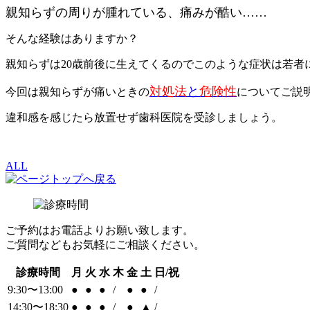
親知らずの周りが腫れている、痛みが酷い……
そんな経験はありますか？
親知らずは20歳前後に生えてくるのでこのような症状は若者
対処法
と
危険性
今回は親知らずが痛いときの
についてご説
違和感を感じたら放置せず歯科医院を受診しましょう。
ALL
ご予約はお電話よりお願い致します。
ご質問などもお気軽にご相談ください。
診療時間
月
火
水
木
金
土
日/祝
9:30〜13:00
●
●
●
/
●
●
/
14:30〜18:30
●
●
●
/
●
▲
/