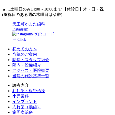
▲
…土曜日のみ14:00～18:00まで 【休診日】木・日・祝
(※祝日のある週の木曜日は診療)
天王町かまた歯科
Instagram
⇒ Click
初めての方へ
当院のご案内
院長・スタッフ紹介
院内・設備紹介
アクセス・医院概要
当院の施設基準一覧
診療内容
むし歯・根管治療
小児歯科
インプラント
入れ歯（義歯）
歯周病治療