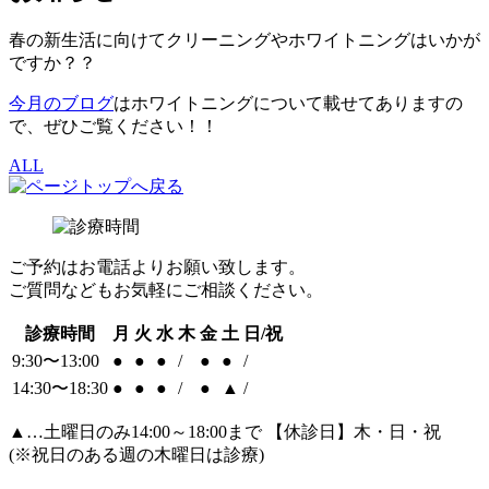
春の新生活に向けてクリーニングやホワイトニングはいかが
ですか？？
今月のブログ
はホワイトニングについて載せてありますの
で、ぜひご覧ください！！
ALL
ご予約はお電話よりお願い致します。
ご質問などもお気軽にご相談ください。
診療時間
月
火
水
木
金
土
日/祝
9:30〜13:00
●
●
●
/
●
●
/
14:30〜18:30
●
●
●
/
●
▲
/
▲
…土曜日のみ14:00～18:00まで 【休診日】木・日・祝
(※祝日のある週の木曜日は診療)