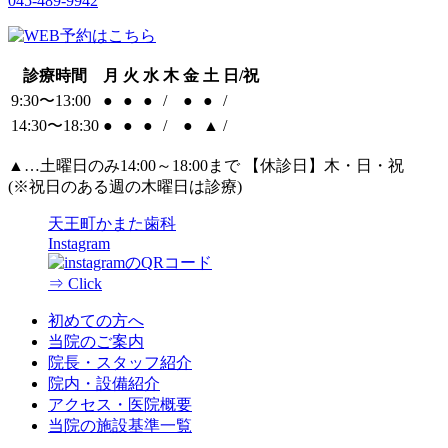
045-489-9942
診療時間
月
火
水
木
金
土
日/祝
9:30〜13:00
●
●
●
/
●
●
/
14:30〜18:30
●
●
●
/
●
▲
/
▲
…土曜日のみ14:00～18:00まで 【休診日】木・日・祝
(※祝日のある週の木曜日は診療)
天王町かまた歯科
Instagram
⇒ Click
初めての方へ
当院のご案内
院長・スタッフ紹介
院内・設備紹介
アクセス・医院概要
当院の施設基準一覧