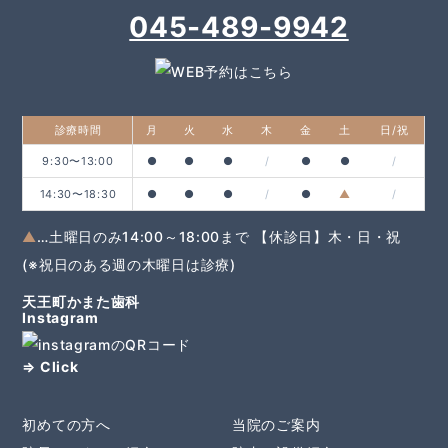
045-489-9942
診療時間
月
火
水
木
金
土
日/祝
9:30〜13:00
●
●
●
/
●
●
/
14:30〜18:30
●
●
●
/
●
▲
/
▲
…土曜日のみ14:00～18:00まで 【休診日】木・日・祝
(※祝日のある週の木曜日は診療)
天王町かまた歯科
Instagram
⇒ Click
初めての方へ
当院のご案内