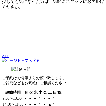
少しでも気になった方は、気軽にスタッフにお声掛け
ください。
ALL
ご予約はお電話よりお願い致します。
ご質問などもお気軽にご相談ください。
診療時間
月
火
水
木
金
土
日/祝
9:30〜13:00
●
●
●
/
●
●
/
14:30〜18:30
●
●
●
/
●
▲
/