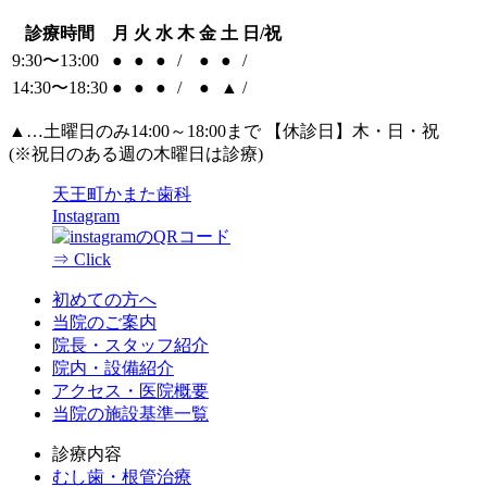
診療時間
月
火
水
木
金
土
日/祝
9:30〜13:00
●
●
●
/
●
●
/
14:30〜18:30
●
●
●
/
●
▲
/
▲
…土曜日のみ14:00～18:00まで 【休診日】木・日・祝
(※祝日のある週の木曜日は診療)
天王町かまた歯科
Instagram
⇒ Click
初めての方へ
当院のご案内
院長・スタッフ紹介
院内・設備紹介
アクセス・医院概要
当院の施設基準一覧
診療内容
むし歯・根管治療